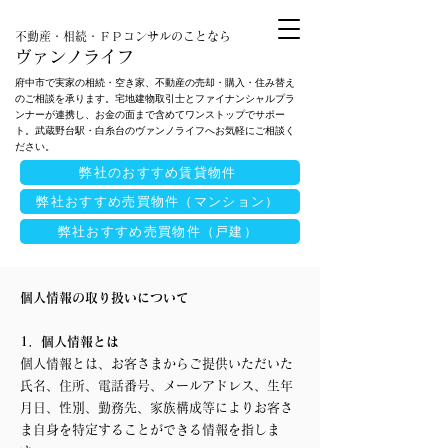
不動産・相続・ＦＰコンサルのことなら
ヴァンノライフ
府中市で実家の相続・空き家、不動産の売却・購入・住み替え
のご相談を承ります。宅地建物取引士とファイナンシャルプラ
ンナーが連携し、お金の面まで含めてワンストップでサポー
ト。武蔵野台駅・白糸台のヴァンノライフへお気軽にご相談く
ださい。
弊社のおすすめ賃貸物件
弊社おすすめ売買物件（マンション）
弊社おすすめ売買物件（戸建）
個人情報の取り扱いについて
1．個人情報とは
個人情報とは、お客さまからご提供いただいた
氏名、住所、電話番号、メールアドレス、生年
月日、性別、勤務先、家族構成等によりお客さ
ま自身を特定することができる情報を指しま