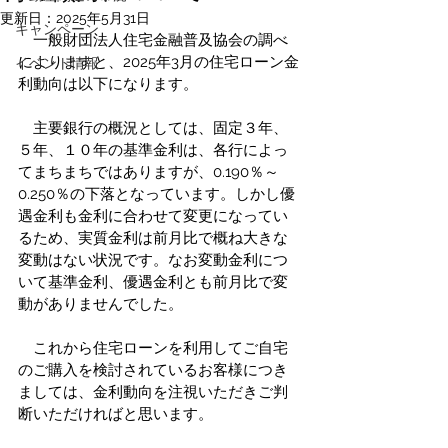
更新日：
2025年5月31日
キャンペーン
　一般財団法人住宅金融普及協会の調べ
によりますと、2025年3月の住宅ローン金
イベント情報
利動向は以下になります。
　主要銀行の概況としては、固定３年、
５年、１０年の基準金利は、各行によっ
てまちまちではありますが、0.190％～
0.250％の下落となっています。しかし優
遇金利も金利に合わせて変更になってい
るため、実質金利は前月比で概ね大きな
変動はない状況です。なお変動金利につ
いて基準金利、優遇金利とも前月比で変
動がありませんでした。
　これから住宅ローンを利用してご自宅
のご購入を検討されているお客様につき
ましては、金利動向を注視いただきご判
断いただければと思います。