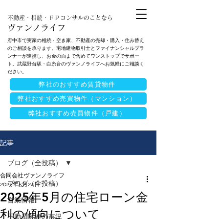
不動産・相続・ＦＰコンサルのことなら
ヴァンノライフ
府中市で実家の相続・空き家、不動産の売却・購入・住み替え
のご相談を承ります。宅地建物取引士とファイナンシャルプラ
ンナーが連携し、お金の面まで含めてワンストップでサポー
ト。武蔵野台駅・白糸台のヴァンノライフへお気軽にご相談く
ださい。
弊社のおすすめ賃貸物件
弊社おすすめ売買物件（マンション）
弊社おすすめ売買物件（戸建）
記事
ブログ（全投稿）
合同会社ヴァンノライフ
ブログ（全投稿）
2025年5月24日
2025年5月の住宅ローン金
営業情報
利の傾向について
不動産関連の市況