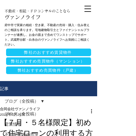
不動産・相続・ＦＰコンサルのことなら
ヴァンノライフ
府中市で実家の相続・空き家、不動産の売却・購入・住み替え
のご相談を承ります。宅地建物取引士とファイナンシャルプラ
ンナーが連携し、お金の面まで含めてワンストップでサポー
ト。武蔵野台駅・白糸台のヴァンノライフへお気軽にご相談く
ださい。
弊社のおすすめ賃貸物件
弊社おすすめ売買物件（マンション）
弊社おすすめ売買物件（戸建）
記事
ブログ（全投稿）
合同会社ヴァンノライフ
ブログ（全投稿）
2025年6月25日
【７月・５名様限定】初め
営業情報
て住宅ローンの利用する方
不動産関連の市況