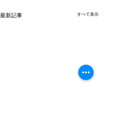
すべて表示
最新記事
【１月・先着２名様限
【１２月・先着
定】初めて住宅ローンの
定】初めて住宅
利用する方向けの無料相
利用する方向け
昨今の住宅ローンの金利上昇
昨今の住宅ローン
コメント
談会開催
談会開催
が頻繁にテレビなどでながれ
が頻繁にテレビな