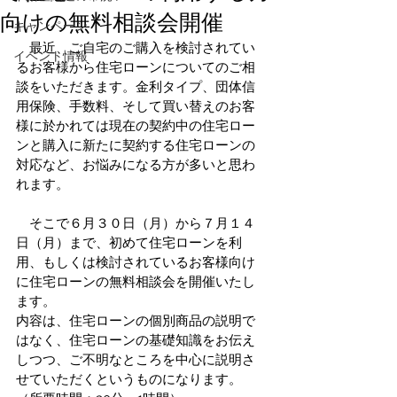
向けの無料相談会開催
キャンペーン
　最近、ご自宅のご購入を検討されてい
イベント情報
るお客様から住宅ローンについてのご相
談をいただきます。金利タイプ、団体信
用保険、手数料、そして買い替えのお客
様に於かれては現在の契約中の住宅ロー
ンと購入に新たに契約する住宅ローンの
対応など、お悩みになる方が多いと思わ
れます。
　そこで６月３０日（月）から７月１４
日（月）まで、初めて住宅ローンを利
用、もしくは検討されているお客様向け
に住宅ローンの無料相談会を開催いたし
ます。
内容は、住宅ローンの個別商品の説明で
はなく、住宅ローンの基礎知識をお伝え
しつつ、ご不明なところを中心に説明さ
せていただくというものになります。