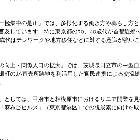
一極集中の是正」では、多様化する働き方や暮らし方と
言及しています。特に東京都の30、40歳代が首都近郊
0歳代はテレワークや地方移住などに対する意識が強い
の向上・関係人口の拡大」では、茨城県日立市の中型自
瀬町のJA直売所跡地を利活用した官民連携による交流
。
」としては、甲府市と相模原市におけるリニア開業を見
「麻布台ヒルズ」（東京都港区）での脱炭素に向けた取