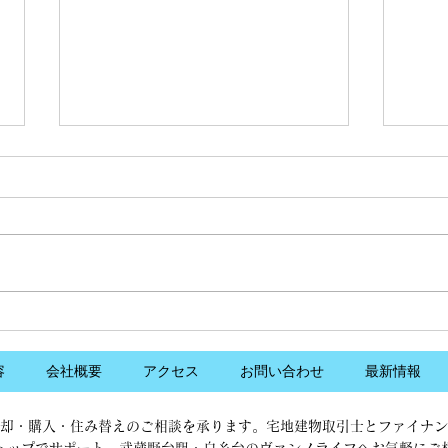
2025年9月の住宅ローン金利
首都
の傾向について
が3
2025年9月の住宅ローン金利動向
株式
はについてお知らせします。対象
20
銀行は以下の通りです。 （本金
都市
利動向は、一般財団法人住宅金融
宅の
普及協会の調べを元に弊社にて情
た。
報を独自集計しております。）
ート
＜対象銀行＞ みすほ銀行
満、
容
会社概要
アクセス
お問い合わせ
最新情報
三菱UFJ銀行 三井住友銀
歩3
行 りそな銀行...
内、
却・購入・住み替えのご相談を承ります。宅地建物取引士とファイナン
の...