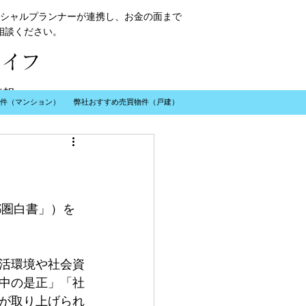
シャルプランナーが連携し、お金の面まで
相談ください。
ライフ
情報
件（マンション）
弊社おすすめ売買物件（戸建）
​お問い合わせ
都圏白書」）を
活環境や社会資
中の是正」「社
が取り上げられ