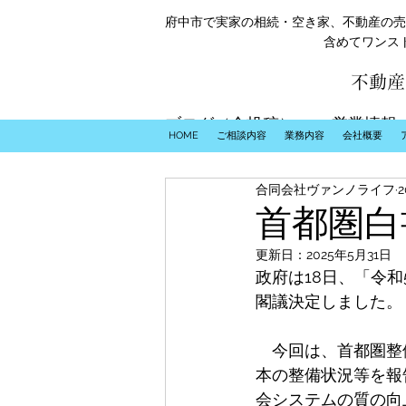
府中市で実家の相続・空き家、不動産の売
含めてワンス
不動産
ブログ（全投稿）
営業情報
HOME
ご相談内容
業務内容
会社概要
合同会社ヴァンノライフ
首都圏白
更新日：
2025年5月31日
政府は18日、「令
閣議決定しました。
　今回は、首都圏整
本の整備状況等を報
会システムの質の向