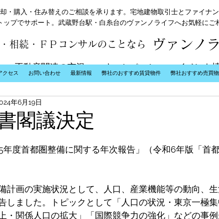
却・購入・住み替えのご相談を承ります。宅地建物取引士とファイナン
トップでサポート。武蔵野台駅・白糸台のヴァンノライフへお気軽にご
ヴァンノ
・相続・ＦＰコンサルのことなら
不動産関連の市況
キャンペーン
イベント
アクセス
お問い合わせ
最新情報
弊社のおすすめ賃貸物件
弊社おすすめ売買物
2024年6月19日
書閣議決定
和5年度首都圏整備に関する年次報告」（令和6年版「首
備計画の実施状況として、人口、産業機能等の動向、生
告しました。トピックとして「人口の状況・東京一極集
上・関係人口の拡大」「国際競争力の強化」などの事例