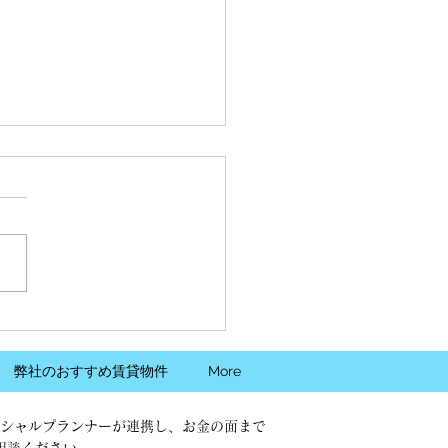
圏新築小規模戸建て価格
ヵ月ぶりに上昇です
会社東京カンテイは9日、
25年8月の主要都市圏別・主要
別新築小規模木造一戸建て住
平均価格動向を発表しまし
対象は、敷地面積50平方メ
ル以上100平方メートル未
最寄り駅からの所要時間が徒
弊社のおすすめ賃貸物件
More
0分以内もしくはバス20分以
木造で土地・建物共に所有権
シャルプランナーが連携し、お金の面まで