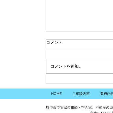
賃貸マンション家賃が6エリ
コメント
アの全面積帯で前年上回りま
した
不動産情報サービスのアットホー
ム株式会社は25日、同社の不動
コメントを追加…
産情報ネットワークにおける「全
国主要都市の『賃貸マンション・
アパート』募集家賃動向」
（2025年8月）を発表しました。
入居者が1ヵ月に支払う「賃料
HOME
ご相談内容
業務内
＋管理費・共益費等」を「家賃」
と定義。首都圏（東京23区、東
府中市で実家の相続・空き家、不動産の売
京都...