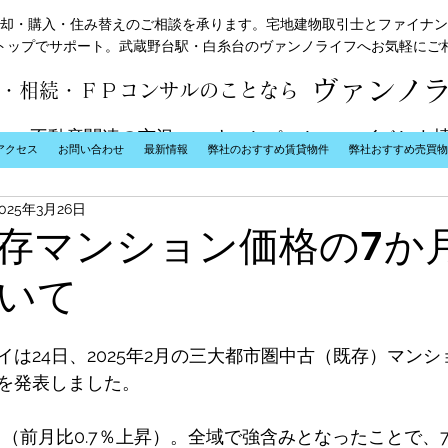
却・購入・住み替えのご相談を承ります。宅地建物取引士とファイナン
トップでサポート。武蔵野台駅・白糸台のヴァンノライフへお気軽にご
ヴァンノ
・相続・ＦＰコンサルのことなら
不動産関連の市況
キャンペーン
イベント
アクセス
お問い合わせ
最新情報
弊社のおすすめ賃貸物件
弊社おすすめ売買物
2025年3月26日
存マンション価格の7か
いて
は24日、2025年2月の三大都市圏中古（既存）マンシ
を発表しました。
万円（前月比0.7％上昇）。全域で強含みとなったことで、