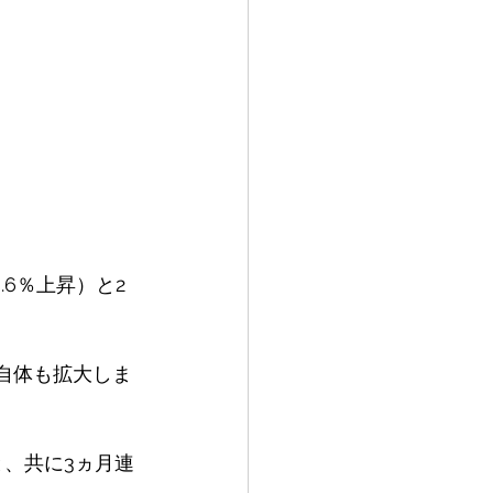
.6％上昇）と2
率自体も拡大しま
）と、共に3ヵ月連