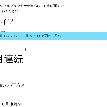
シャルプランナーが連携し、お金の面まで
相談ください。
ライフ
情報
件（マンション）
弊社おすすめ売買物件（戸建）
月連続
​お問い合わせ
ョン70平方メー
7ヵ月連続で上