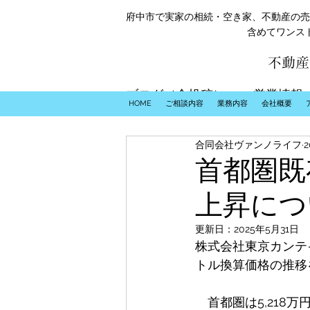
府中市で実家の相続・空き家、不動産の売
含めてワンス
不動産
ブログ（全投稿）
営業情報
HOME
ご相談内容
業務内容
会社概要
合同会社ヴァンノライフ
首都圏既
上昇につ
更新日：
2025年5月31日
株式会社東京カンテイ
トル換算価格の推移
　首都圏は5,218