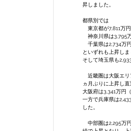
昇しました。
都県別では
　東京都が7,811万
　神奈川県は3,795
　千葉県は2,734万
といずれも上昇しま
そして埼玉県も2,9
　近畿圏は大阪エリア
ヵ月ぶりに上昇し直
大阪府は3,341万円
一方で兵庫県は2,4
した。
　中部圏は2,295万
続で上昇となり、上