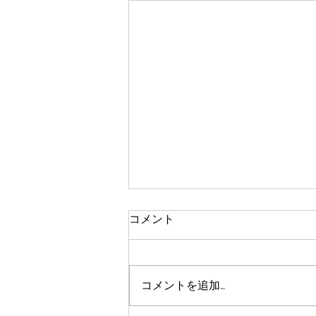
賃貸マンション家賃が6エリ
コメント
アの全面積帯で前年上回りま
した
不動産情報サービスのアットホー
ム株式会社は25日、同社の不動
コメントを追加…
産情報ネットワークにおける「全
国主要都市の『賃貸マンション・