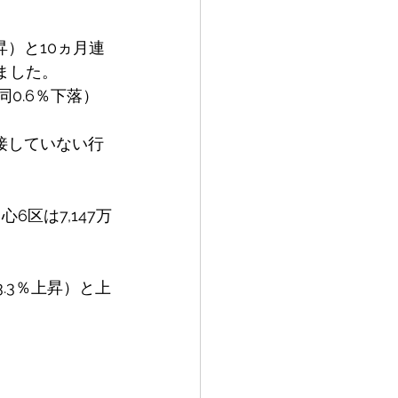
昇）と10ヵ月連
しました。
同0.6％下落）
接していない行
6区は7,147万
3.3％上昇）と上