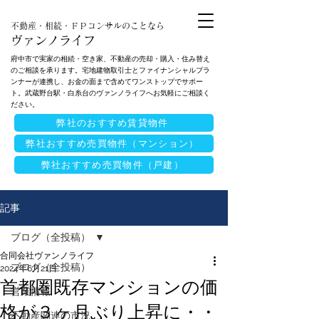
不動産・相続・ＦＰコンサルのことなら
ヴァンノライフ
府中市で実家の相続・空き家、不動産の売却・購入・住み替え
のご相談を承ります。宅地建物取引士とファイナンシャルプラ
ンナーが連携し、お金の面まで含めてワンストップでサポー
ト。武蔵野台駅・白糸台のヴァンノライフへお気軽にご相談く
ださい。
弊社のおすすめ賃貸物件
弊社おすすめ売買物件（マンション）
弊社おすすめ売買物件（戸建）
記事
ブログ（全投稿）
合同会社ヴァンノライフ
ブログ（全投稿）
2024年6月21日
首都圏既存マンションの価
営業情報
格が３ヶ月ぶり上昇に・・
不動産関連の市況