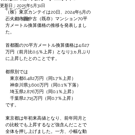
更新日：
2025年5月31日
キャンペーン
（株）東京カンテイは20日、2024年5月の
三大都市圏中古（既存）マンション70平
イベント情報
方メートル換算価格の推移を発表しまし
た。
首都圏の70平方メートル換算価格は4,627
万円（前月比0.5％上昇）となり3ヵ月ぶり
に上昇したとのことです。
都県別では
　東京都6,482万円（同1.7％上昇）
　神奈川県3,600万円（同0.1％下落）
　埼玉県2,876万円（同0.1％上昇）
　千葉県2,715万円（同0.7％上昇）
です。
東京都は年初来高値となり、前年同月と
の比較でも上昇するなど強含んだことで
全体を押し上げました。一方、小幅な動