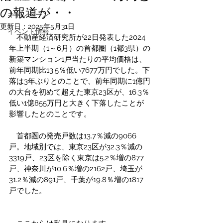
の報道が・・
キャンペーン
更新日：
2025年5月31日
イベント情報
　不動産経済研究所が22日発表した2024
年上半期（1～6月）の首都圏（1都3県）の
新築マンション1戸当たりの平均価格は、
前年同期比13.5％低い7677万円でした。下
落は3年ぶりとのことで、前年同期に1億円
の大台を初めて超えた東京23区が、16.3％
低い1億855万円と大きく下落したことが
影響したとのことです。
　首都圏の発売戸数は13.7％減の9066
戸。地域別では、東京23区が32.3％減の
3319戸、23区を除く東京は5.2％増の877
戸、神奈川が10.6％増の2162戸、埼玉が
31.2％減の891戸、千葉が19.8％増の1817
戸でした。