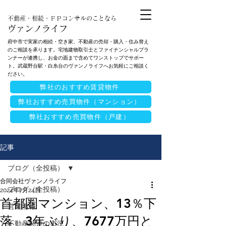
不動産・相続・ＦＰコンサルのことなら
ヴァンノライフ
府中市で実家の相続・空き家、不動産の売却・購入・住み替え
のご相談を承ります。宅地建物取引士とファイナンシャルプラ
ンナーが連携し、お金の面まで含めてワンストップでサポー
ト。武蔵野台駅・白糸台のヴァンノライフへお気軽にご相談く
ださい。
弊社のおすすめ賃貸物件
弊社おすすめ売買物件（マンション）
弊社おすすめ売買物件（戸建）
記事
ブログ（全投稿）
合同会社ヴァンノライフ
ブログ（全投稿）
2024年7月24日
首都圏マンション、13％下
営業情報
落 3年ぶり、7677万円と
不動産関連の市況