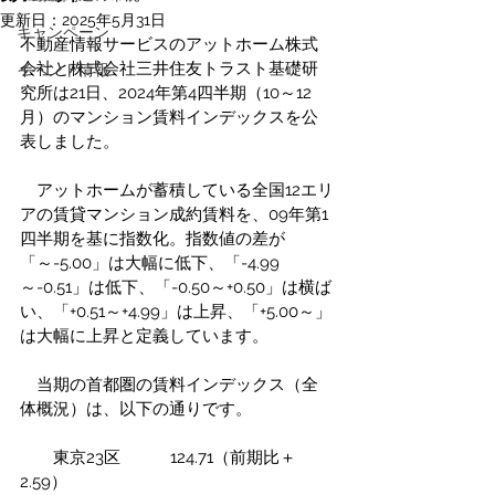
更新日：
2025年5月31日
キャンペーン
不動産情報サービスのアットホーム株式
会社と株式会社三井住友トラスト基礎研
イベント情報
究所は21日、2024年第4四半期（10～12
月）のマンション賃料インデックスを公
表しました。
　アットホームが蓄積している全国12エリ
アの賃貸マンション成約賃料を、09年第1
四半期を基に指数化。指数値の差が
「～-5.00」は大幅に低下、「-4.99
～-0.51」は低下、「-0.50～+0.50」は横ば
い、「+0.51～+4.99」は上昇、「+5.00～」
は大幅に上昇と定義しています。
　当期の首都圏の賃料インデックス（全
体概況）は、以下の通りです。
　　東京23区　　　124.71（前期比＋
2.59）