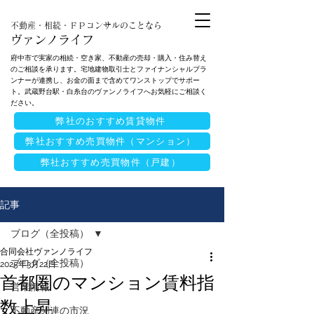
不動産・相続・ＦＰコンサルのことなら
ヴァンノライフ
府中市で実家の相続・空き家、不動産の売却・購入・住み替え
のご相談を承ります。宅地建物取引士とファイナンシャルプラ
ンナーが連携し、お金の面まで含めてワンストップでサポー
ト。武蔵野台駅・白糸台のヴァンノライフへお気軽にご相談く
ださい。
弊社のおすすめ賃貸物件
弊社おすすめ売買物件（マンション）
弊社おすすめ売買物件（戸建）
記事
ブログ（全投稿）
合同会社ヴァンノライフ
ブログ（全投稿）
2025年3月22日
首都圏のマンション賃料指
営業情報
数上昇
不動産関連の市況