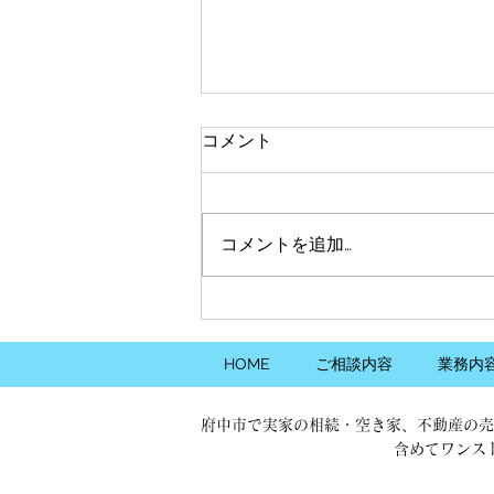
2025年9月の住宅ローン金利
コメント
の傾向について
2025年9月の住宅ローン金利動向
はについてお知らせします。対象
コメントを追加…
銀行は以下の通りです。 （本金
利動向は、一般財団法人住宅金融
普及協会の調べを元に弊社にて情
報を独自集計しております。）
＜対象銀行＞ みすほ銀行
HOME
ご相談内容
業務内
三菱UFJ銀行 三井住友銀
行 りそな銀行...
府中市で実家の相続・空き家、不動産の売
含めてワンス