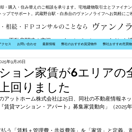
却・購入・住み替えのご相談を承ります。宅地建物取引士とファイナン
トップでサポート。武蔵野台駅・白糸台のヴァンノライフへお気軽にご
ヴァンノ
・相続・ＦＰコンサルのことなら
不動産関連の市況
キャンペーン
イベント
アクセス
お問い合わせ
最新情報
弊社のおすすめ賃貸物件
弊社おすすめ売買物
2025年9月26日
ション家賃が6エリアの
上回りました
のアットホーム株式会社は25日、同社の不動産情報ネ
『賃貸マンション・アパート』募集家賃動向」（2025
支払う「賃料＋管理費・共益費等」を「家賃」と定義。首