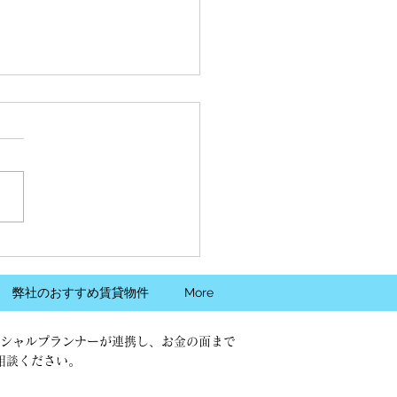
価格指数、首都圏総合は
ヵ月連続の上昇です
財）日本不動産研究所
EI）は27日、2025年6月の
動研住宅価格指数」（既存マ
ョン）を公表しました。
年1月を100とした指数は、首
合は134.41（前月比1.33％
）と18ヵ月連続で上昇しまし
弊社のおすすめ賃貸物件
More
前年同月と比べると9.12%の
す。...
シャルプランナーが連携し、お金の面まで
相談ください。