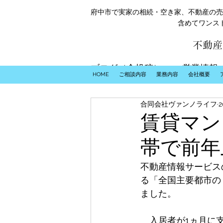
府中市で実家の相続・空き家、不動産の売
含めてワンス
不動産
ブログ（全投稿）
営業情報
HOME
ご相談内容
業務内容
会社概要
合同会社ヴァンノライフ
賃貸マン
帯で前年
不動産情報サービス
る「全国主要都市の
ました。
　入居者が1ヵ月に