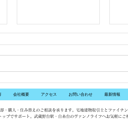
首都圏新築小規模戸建て価格
住宅
が3ヵ月ぶりに上昇です
18
株式会社東京カンテイは9日、
（一
2025年8月の主要都市圏別・主要
（JR
都市別新築小規模木造一戸建て住
「不
宅の平均価格動向を発表しまし
ンシ
た。対象は、敷地面積50平方メ
00
ートル以上100平方メートル未
都圏総
満、最寄り駅からの所要時間が徒
上昇
容
会社概要
アクセス
お問い合わせ
最新情報
歩30分以内もしくはバス20分以
た。
内、木造で土地・建物共に所有権
上昇で
却・購入・住み替えのご相談を承ります。宅地建物取引士とファイナン
の...
トップでサポート。武蔵野台駅・白糸台のヴァンノライフへお気軽にご