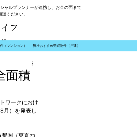
シャルプランナーが連携し、お金の面まで
相談ください。
ライフ
情報
件（マンション）
弊社おすすめ売買物件（戸建）
全面積
​お問い合わせ
ットワークにおけ
年8月）を発表し
都圏（東京23