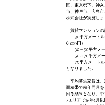
区、東京都下、神奈
市、神戸市、広島市
株式会社が実施しま
　賃貸マンションの
　　30平方メートル
8,209円）
　　30～50平方メー
　　50～70平方メ
　　70平方メートル
となりました。
　平均募集家賃は、
面積帯で前年同月を
回る結果となり、中
7エリアで15年1