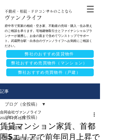
不動産・相続・ＦＰコンサルのことなら
ヴァンノライフ
府中市で実家の相続・空き家、不動産の売却・購入・住み替え
のご相談を承ります。宅地建物取引士とファイナンシャルプラ
ンナーが連携し、お金の面まで含めてワンストップでサポー
ト。武蔵野台駅・白糸台のヴァンノライフへお気軽にご相談く
ださい。
弊社のおすすめ賃貸物件
弊社おすすめ売買物件（マンション）
弊社おすすめ売買物件（戸建）
記事
ブログ（全投稿）
合同会社ヴァンノライフ
ブログ（全投稿）
2025年7月25日
賃貸マンション家賃、首都
営業情報
圏5エリアで前年同月上昇で
不動産関連の市況