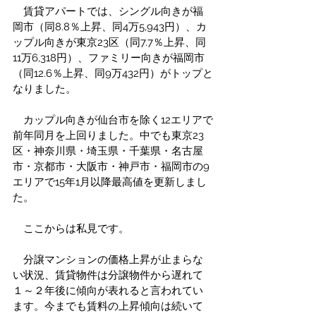
　賃貸アパートでは、シングル向きが福
岡市（同8.8％上昇、同4万5,943円）、カ
ップル向きが東京23区（同7.7％上昇、同
11万6,318円）、ファミリー向きが福岡市
（同12.6％上昇、同9万432円）がトップと
なりました。
　カップル向きが仙台市を除く12エリアで
前年同月を上回りました。中でも東京23
区・神奈川県・埼玉県・千葉県・名古屋
市・京都市・大阪市・神戸市・福岡市の9
エリアで15年1月以降最高値を更新しまし
た。
　ここからは私見です。
　分譲マンションの価格上昇が止まらな
い状況、賃貸物件は分譲物件から遅れて
１～２年後に傾向が表れると言われてい
ます。今までも賃料の上昇傾向は続いて