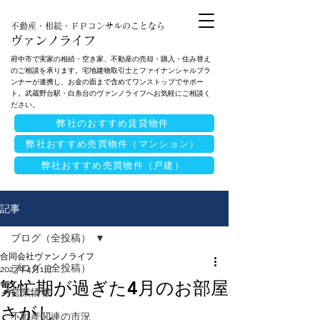
不動産・相続・ＦＰコンサルのことなら
ヴァンノライフ
府中市で実家の相続・空き家、不動産の売却・購入・住み替え
のご相談を承ります。宅地建物取引士とファイナンシャルプラ
ンナーが連携し、お金の面まで含めてワンストップでサポー
ト。武蔵野台駅・白糸台のヴァンノライフへお気軽にご相談く
ださい。
弊社のおすすめ賃貸物件
弊社おすすめ売買物件（マンション）
弊社おすすめ売買物件（戸建）
記事
ブログ（全投稿）
合同会社ヴァンノライフ
ブログ（全投稿）
2023年4月1日
繁忙期が過ぎた4月のお部屋
営業情報
さがし
不動産関連の市況