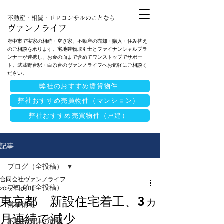
不動産・相続・ＦＰコンサルのことなら
ヴァンノライフ
府中市で実家の相続・空き家、不動産の売却・購入・住み替え
のご相談を承ります。宅地建物取引士とファイナンシャルプラ
ンナーが連携し、お金の面まで含めてワンストップでサポー
ト。武蔵野台駅・白糸台のヴァンノライフへお気軽にご相談く
ださい。
弊社のおすすめ賃貸物件
弊社おすすめ売買物件（マンション）
弊社おすすめ売買物件（戸建）
記事
ブログ（全投稿）
合同会社ヴァンノライフ
ブログ（全投稿）
2025年3月8日
東京都 新設住宅着工、3ヵ
営業情報
月連続で減少
不動産関連の市況