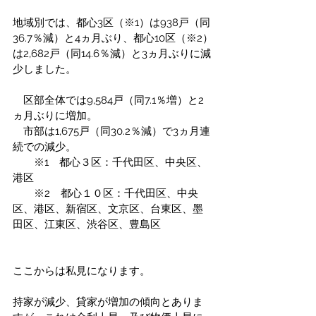
地域別では、都心3区（※1）は938戸（同
36.7％減）と4ヵ月ぶり、都心10区（※2）
は2,682戸（同14.6％減）と3ヵ月ぶりに減
少しました。
　区部全体では9,584戸（同7.1％増）と2
ヵ月ぶりに増加。
　市部は1,675戸（同30.2％減）で3ヵ月連
続での減少。
　　※1　都心３区：千代田区、中央区、
港区
　　※2　都心１０区：千代田区、中央
区、港区、新宿区、文京区、台東区、墨
田区、江東区、渋谷区、豊島区
ここからは私見になります。
持家が減少、貸家が増加の傾向とありま