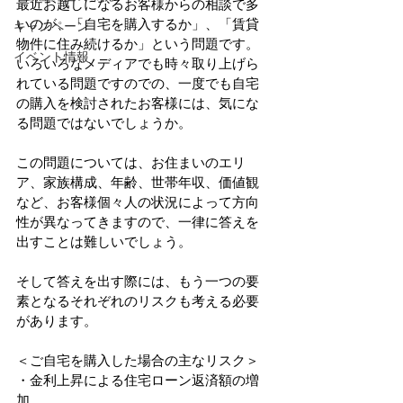
最近お越しになるお客様からの相談で多
いのが、「自宅を購入するか」、「賃貸
キャンペーン
物件に住み続けるか」という問題です。
イベント情報
いろいろなメディアでも時々取り上げら
れている問題ですのでの、一度でも自宅
の購入を検討されたお客様には、気にな
る問題ではないでしょうか。
この問題については、お住まいのエリ
ア、家族構成、年齢、世帯年収、価値観
など、お客様個々人の状況によって方向
性が異なってきますので、一律に答えを
出すことは難しいでしょう。
そして答えを出す際には、もう一つの要
素となるそれぞれのリスクも考える必要
があります。
＜ご自宅を購入した場合の主なリスク＞
・金利上昇による住宅ローン返済額の増
加