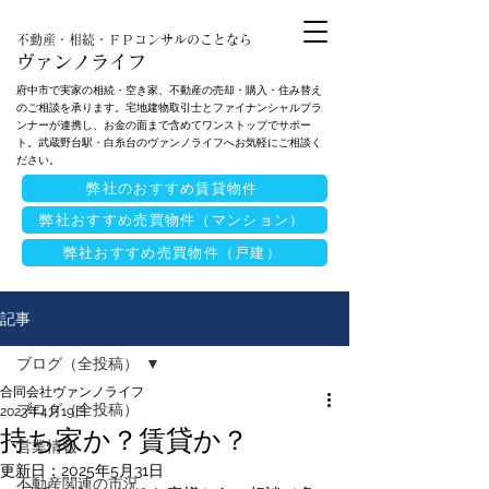
不動産・相続・ＦＰコンサルのことなら
ヴァンノライフ
府中市で実家の相続・空き家、不動産の売却・購入・住み替え
のご相談を承ります。宅地建物取引士とファイナンシャルプラ
ンナーが連携し、お金の面まで含めてワンストップでサポー
ト。武蔵野台駅・白糸台のヴァンノライフへお気軽にご相談く
ださい。
弊社のおすすめ賃貸物件
弊社おすすめ売買物件（マンション）
弊社おすすめ売買物件（戸建）
記事
ブログ（全投稿）
合同会社ヴァンノライフ
ブログ（全投稿）
2023年4月19日
持ち家か？賃貸か？
営業情報
更新日：
2025年5月31日
不動産関連の市況