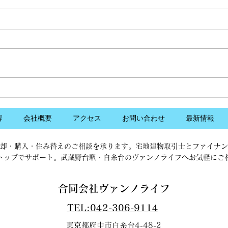
GWの営業時間について
夏季
2026年5月2日（土）～5月4日
お客
（月・祝）は、誠にかったながら
便を
短縮時間営業とさせていただきま
で夏
す。 ５月２日（土） 11：00～
中の
17：00 ５月３日（日） 11：00
弊社
～17：00 ５月４日（月・祝）
からお
11：00～17：00 ５月７日（木）
休業
以降は、通常営業となります。
16日
容
会社概要
アクセス
お問い合わせ
最新情報
ご不便をおかけしますが、よろし
くお願いいたします。
却・購入・住み替えのご相談を承ります。宅地建物取引士とファイナン
トップでサポート。武蔵野台駅・白糸台のヴァンノライフへお気軽にご
合同会社ヴァンノライフ
TEL:042-306-9114
東京都府中市白糸台4-48-2