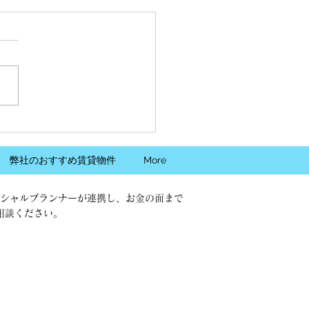
休業のお知らせ
様におかれましては大変ご不
おかけしますが、以下の日程
季休業をいただきます。期間
ご連絡は、メール、もしくは
HPのお問い合わせフォーム
願いいたします。 ＜夏季
期間＞ 8月14日（木）～8月
（土）...
弊社のおすすめ賃貸物件
More
シャルプランナーが連携し、お金の面まで
相談ください。