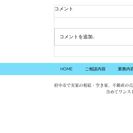
予約状況（8/3現在）
コメント
予約状況を掲載しております。
更新が間に合っていないこともご
ざいますので、最新の状況は、メ
コメントを追加…
ールやお電話などで直接ご確認を
お願いいたします。 定休日、
休業日、営業時間外につきまして
は、事前に連絡をいただけました
ら対応可能な場合がございます。
HOME
ご相談内容
業務内
特にお仕事、ご通学前の朝の時間
帯やお仕事、ご通学後の夜の時間
府中市で実家の相続・空き家、不動産の売
帯をご希望されるお客様にもでき
含めてワンス
る限り対応させていただきます。
お気軽にお問合せください。
※弊社