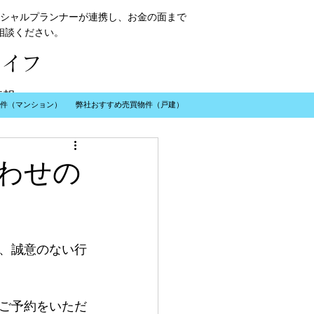
シャルプランナーが連携し、お金の面まで
相談ください。
ライフ
情報
件（マンション）
弊社おすすめ売買物件（戸建）
わせの
​お問い合わせ
面、誠意のない行
ご予約をいただ