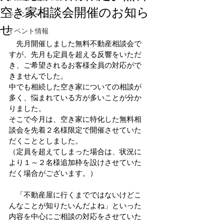
空き家相談会開催のお知ら
キャンペーン
せ
イベント情報
　先月開催しました無料不動産相談会で
すが、先月も定員を超える反響をいただ
き、ご希望されるお客様全員の対応がで
きませんでした。
中でも相続した空き家についての相談が
多く、悩まれている方が多いことが分か
りました。
そこで今月は、空き家に特化した無料相
談会を先着２名様限定で開催させていた
だくこととしました。
（定員を超えてしまった場合は、状況に
より１～２名様追加枠を設けさせていた
だく場合がございます。）
　「不動産屋に行くまでではないけどこ
んなことが知りたいんだよね」といった
内容を中心にご相談の対応をさせていた