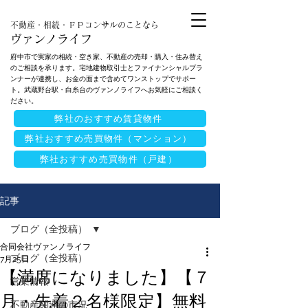
不動産・相続・ＦＰコンサルのことなら
ヴァンノライフ
府中市で実家の相続・空き家、不動産の売却・購入・住み替え
のご相談を承ります。宅地建物取引士とファイナンシャルプラ
ンナーが連携し、お金の面まで含めてワンストップでサポー
ト。武蔵野台駅・白糸台のヴァンノライフへお気軽にご相談く
ださい。
弊社のおすすめ賃貸物件
弊社おすすめ売買物件（マンション）
弊社おすすめ売買物件（戸建）
記事
ブログ（全投稿）
合同会社ヴァンノライフ
ブログ（全投稿）
7月25日
【満席になりました】【７
営業情報
月・先着２名様限定】無料
不動産関連の市況