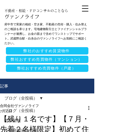
不動産・相続・ＦＰコンサルのことなら
ヴァンノライフ
府中市で実家の相続・空き家、不動産の売却・購入・住み替え
のご相談を承ります。宅地建物取引士とファイナンシャルプラ
ンナーが連携し、お金の面まで含めてワンストップでサポー
ト。武蔵野台駅・白糸台のヴァンノライフへお気軽にご相談く
ださい。
弊社のおすすめ賃貸物件
弊社おすすめ売買物件（マンション）
弊社おすすめ売買物件（戸建）
記事
ブログ（全投稿）
合同会社ヴァンノライフ
ブログ（全投稿）
7月13日
【残り１名です】【７月・
営業情報
先着２名様限定】初めて住
不動産関連の市況