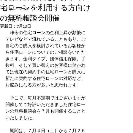
宅ローンを利用する方向け
キャンペーン
の無料相談会開催
イベント情報
更新日：
7月18日
　昨今の住宅ローンの金利上昇が頻繁に
テレビなどで流れていることもあり、ご
自宅のご購入を検討されているお客様か
ら住宅ローンについてのご相談をいただ
きます。金利タイプ、団体信用保険、手
数料、そして買い替えのお客様に於かれ
ては現在の契約中の住宅ローンと購入に
新たに契約する住宅ローンの対応など、
お悩みになる方が多いと思われます。
　そこで、毎月不定期ではございますが
開催してご好評いただきました住宅ロー
ンの無料相談会を７月も開催することと
いたしました。
　期間は、７月４日（土）から７月２６