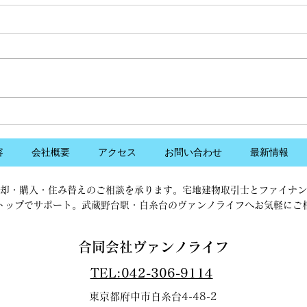
【８月・先着２名様限定】無
【８
料空き家相談会開催のお知ら
めて
せ
向け
先月開催しました無料不動産相談
昨今
会ですが、先月も定員を超える反
繁に
響をいただき、ご希望されるお客
もあ
様全員の対応ができませんでし
れて
た。 中でも相続した空き家につ
つい
いての相談が多く、悩まれている
金利
方が多いことが分かりました。
料、
容
会社概要
アクセス
お問い合わせ
最新情報
そこで今月は、空き家に特化した
かれ
無料相談会を先着２名様限定で開
ンと
却・購入・住み替えのご相談を承ります。宅地建物取引士とファイナン
催させていただくこととしまし
ーン
トップでサポート。武蔵野台駅・白糸台のヴァンノライフへお気軽にご
た。 （定員を超えてしまった場
が多
合は、状況により１～２名様追加
で、
合同会社ヴァンノライフ
枠を設けさせていただく場合がご
開催
ざいます。）
宅ロ
TEL:042-306-9114
東京都府中市白糸台4-48-2