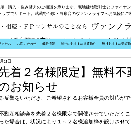
却・購入・住み替えのご相談を承ります。宅地建物取引士とファイナン
トップでサポート。武蔵野台駅・白糸台のヴァンノライフへお気軽にご
ヴァンノ
・相続・ＦＰコンサルのことなら
不動産関連の市況
キャンペーン
イベント
アクセス
お問い合わせ
最新情報
弊社のおすすめ賃貸物件
弊社おすすめ売買物
5月11日
先着２名様限定】無料不
のお知らせ
る反響をいただき、ご希望されるお客様全員の対応がで
不動産相談会を先着２名様限定で開催させていただくこ
った場合は、状況により１～２名様追加枠を設けさせて