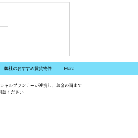
月・先着２名様限定】初
住宅ローンを利用する方
の無料相談会開催
の住宅ローンの金利上昇が頻
テレビなどで流れていること
り、ご自宅のご購入を検討さ
いるお客様から住宅ローンに
てのご相談をいただきます。
タイプ、団体信用保険、手数
そして買い替えのお客様に於
弊社のおすすめ賃貸物件
More
ては現在の契約中の住宅ロー
購入に新たに契約する住宅ロ
シャルプランナーが連携し、お金の面まで
の対応など、お悩みになる方
相談ください。
いと思われます。 そこ
毎月不定期ではございますが
してご好評いただきました住
ーンの無