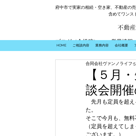
府中市で実家の相続・空き家、不動産の売
含めてワンス
不動産
ブログ（全投稿）
営業情報
HOME
ご相談内容
業務内容
会社概要
合同会社ヴァンノライフ
【５月・
談会開催
　先月も定員を超え
た。
そこで今月も、無料
（定員を超えてしま
ございます。）