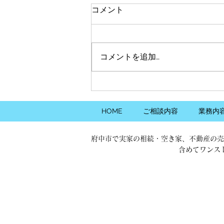
【８月・先着２名様限定】無
コメント
料不動産相談会開催のお知ら
せ
先月も定員を超える反響をいただ
き、ご希望されるお客様全員の対
コメントを追加…
応ができませんでした。 そこで
今月も、無料不動産相談会を先着
２名様限定で開催させていただく
こととしました。 （定員を超え
てしまった場合は、状況により１
HOME
ご相談内容
業務内
～２名様追加枠を設けさせていた
だく場合がございます。）
府中市で実家の相続・空き家、不動産の売
「不動産屋に行くまでではないけ
含めてワンス
どこんなことが知りたいんだよ
ね」といった内容を中心にご相談
の対応をさせていただきます。
なお、空き家の