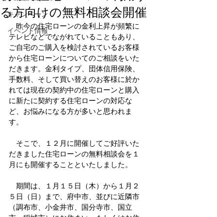
る方向けの無料相談会開催
キャンペーン
　昨今の住宅ローンの金利上昇が頻繁に
イベント情報
テレビなどでながれていることもあり、
ご自宅のご購入を検討されているお客様
から住宅ローンについてのご相談をいた
だきます。金利タイプ、団体信用保険、
手数料、そして買い替えのお客様に於か
れては現在の契約中の住宅ローンと購入
に新たに契約する住宅ローンの対応な
ど、お悩みになる方が多いと思われま
す。
　そこで、１２月に開催してご好評いた
だきました住宅ローンの無料相談会を１
月にも開催することといたしました。
　期間は、１月１５日（木）から１月２
５日（日）まで、府中市、並びに近隣市
（調布市、小金井市、国分寺市、国立