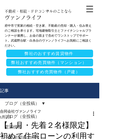
不動産・相続・ＦＰコンサルのことなら
ヴァンノライフ
府中市で実家の相続・空き家、不動産の売却・購入・住み替え
のご相談を承ります。宅地建物取引士とファイナンシャルプラ
ンナーが連携し、お金の面まで含めてワンストップでサポー
ト。武蔵野台駅・白糸台のヴァンノライフへお気軽にご相談く
ださい。
弊社のおすすめ賃貸物件
弊社おすすめ売買物件（マンション）
弊社おすすめ売買物件（戸建）
記事
ブログ（全投稿）
合同会社ヴァンノライフ
ブログ（全投稿）
1月9日
【１月・先着２名様限定】
営業情報
初めて住宅ローンの利用す
不動産関連の市況