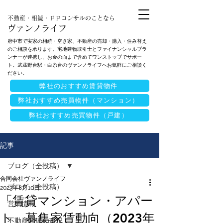
不動産・相続・ＦＰコンサルのことなら
ヴァンノライフ
府中市で実家の相続・空き家、不動産の売却・購入・住み替え
のご相談を承ります。宅地建物取引士とファイナンシャルプラ
ンナーが連携し、お金の面まで含めてワンストップでサポー
ト。武蔵野台駅・白糸台のヴァンノライフへお気軽にご相談く
ださい。
弊社のおすすめ賃貸物件
弊社おすすめ売買物件（マンション）
弊社おすすめ売買物件（戸建）
記事
ブログ（全投稿）
合同会社ヴァンノライフ
ブログ（全投稿）
2023年8月10日
「賃貸マンション・アパー
営業情報
ト」募集家賃動向（2023年
不動産関連の市況