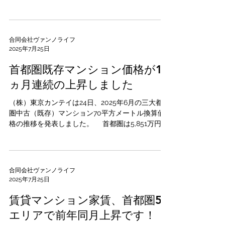
間21年以上の金利は、年1.870％（前月比0.030％
上昇）～4.410％（同0.170％上昇）。取扱金融機関
が提供する最も多...
合同会社ヴァンノライフ
2025年7月25日
首都圏既存マンション価格が11
ヵ月連続の上昇しました
（株）東京カンテイは24日、2025年6月の三大都市
圏中古（既存）マンション70平方メートル換算価
格の推移を発表しました。 首都圏は5,851万円
（前月比3.0％上昇）と11ヵ月連続で上昇しまし
た。都県別では東京都が8,826万円（同2.6％上昇）
と14ヵ月連続の上昇とな...
合同会社ヴァンノライフ
2025年7月25日
賃貸マンション家賃、首都圏5
エリアで前年同月上昇です！