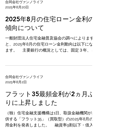
合同会社ヴァンノライフ
2025年8月20日
2025年8月の住宅ローン金利の
傾向について
一般財団法人住宅金融普及協会の調べによります
と、2025年8月の住宅ローン金利動向は以下になり
ます。 主要銀行の概況としては、固定３年、５
年、１０年の基準金利は、各行によってまちまち
ではありますが、0.020％から0.210％の上昇とな
っています。しかし実際に優遇幅も合わ...
合同会社ヴァンノライフ
2025年8月2日
フラット35最頻金利が2ヵ月ぶ
りに上昇しました
（独）住宅金融支援機構は1日、取扱金融機関が提
供する「フラット35」（買取型）の2025年8月の適
用金利を発表しました。 融資率9割以下・借入期