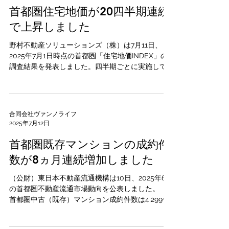
首都圏住宅地価が20四半期連続
で上昇しました
野村不動産ソリューションズ（株）は7月11日、
2025年7月1日時点の首都圏「住宅地価INDEX」の
調査結果を発表しました。四半期ごとに実施して
いる定点調査で、調査地点数は169ヵ所です。
00年1月を100とした、25年7月1日時点の住宅地価
INDEXは、首都圏が116...
合同会社ヴァンノライフ
2025年7月12日
首都圏既存マンションの成約件
数が8ヵ月連続増加しました
（公財）東日本不動産流通機構は10日、2025年6月
の首都圏不動産流通市場動向を公表しました。
首都圏中古（既存）マンション成約件数は4,299件
（前年同月比31.9％増）。前年同月比で8ヵ月連続
の増加となりました。 都県別では東京都が2,360件