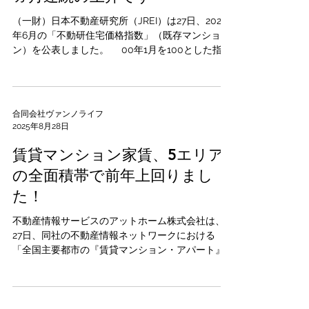
（一財）日本不動産研究所（JREI）は27日、2025
年6月の「不動研住宅価格指数」（既存マンショ
ン）を公表しました。 00年1月を100とした指数
は、首都圏総合は134.41（前月比1.33％上昇）と18
ヵ月連続で上昇しました。前年同月と比べると
9.12%の上昇です。...
合同会社ヴァンノライフ
2025年8月28日
賃貸マンション家賃、5エリア
の全面積帯で前年上回りまし
た！
不動産情報サービスのアットホーム株式会社は、
27日、同社の不動産情報ネットワークにおける
「全国主要都市の『賃貸マンション・アパート』
募集家賃動向」（2025年7月）を発表しました。
入居者が1ヵ月に支払う「賃料＋管理費・共益費
等」を「家賃」と定義し、首都圏（東京23区、東...