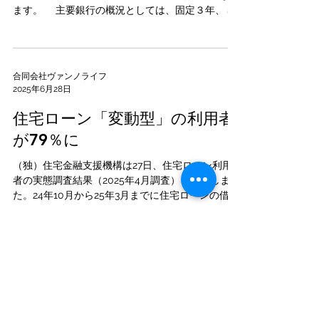
ます。 主要銀行の概況としては、固定３年、５
年、１０年の基準金利は、各行によってまちまち
ではありますが、0.050％の下落から0.060％の上
昇となっています。しかし実際に優遇幅...
合同会社ヴァンノライフ
2025年6月28日
住宅ローン「変動型」の利用者
が79％に
（独）住宅金融支援機構は27日、住宅ローン利用
者の実態調査結果（2025年4月調査）を発表しまし
た。24年10月から25年3月までに住宅ローンの借り
入れをした、20歳以上70歳未満のユーザーを対象
に調査を実施し、1,397件の回答が得られました。...
合同会社ヴァンノライフ
2025年6月26日
首都圏新築戸建ての平均価格が