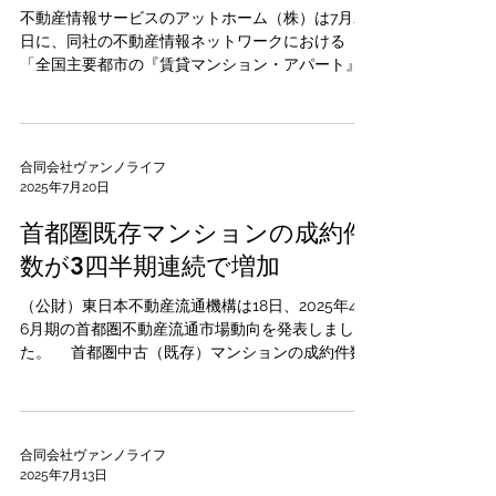
不動産情報サービスのアットホーム（株）は7月24
日に、同社の不動産情報ネットワークにおける
「全国主要都市の『賃貸マンション・アパート』
募集家賃動向」（2025年6月）を発表しました。
入居者が1ヵ月に支払う「賃料＋管理費・共益費
等」を「家賃」と定義。首都圏（東京23区、東...
合同会社ヴァンノライフ
2025年7月20日
首都圏既存マンションの成約件
数が3四半期連続で増加
（公財）東日本不動産流通機構は18日、2025年4～
6月期の首都圏不動産流通市場動向を発表しまし
た。 首都圏中古（既存）マンションの成約件数
は1万2,090件（前年同期比29.2％増）と、3四半期
連続で前年同期を上回りました。...
合同会社ヴァンノライフ
2025年7月13日