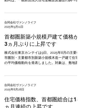
動向は、一般財団法人住宅金融普及協会の調べを
元に弊社にて情報を独自集計しております。）
＜対象銀行＞ みすほ銀行 三菱UFJ銀行
三井住友銀行 りそな銀行...
合同会社ヴァンノライフ
2025年9月11日
首都圏新築小規模戸建て価格が
3ヵ月ぶりに上昇です
株式会社東京カンテイは9日、2025年8月の主要都
市圏別・主要都市別新築小規模木造一戸建て住宅
の平均価格動向を発表しました。対象は、敷地面
積50平方メートル以上100平方メートル未満、最
寄り駅からの所要時間が徒歩30分以内もしくはバ
ス20分以内、木造で土地・建物共に所有権の...
合同会社ヴァンノライフ
2025年8月28日
住宅価格指数、首都圏総合は18
ヵ月連続の上昇です