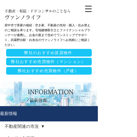
不動産・相続・ＦＰコンサルのことなら
ヴァンノライフ
府中市で実家の相続・空き家、不動産の売却・購入・住み替え
のご相談を承ります。宅地建物取引士とファイナンシャルプラ
ンナーが連携し、お金の面まで含めてワンストップでサポー
ト。武蔵野台駅・白糸台のヴァンノライフへお気軽にご相談く
ださい。
弊社のおすすめ賃貸物件
弊社おすすめ売買物件（マンション）
弊社おすすめ売買物件（戸建）
INFORMATION
​／最新情報
最新情報
不動産関連の市況