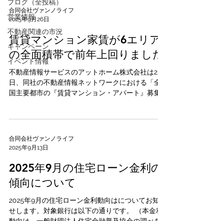
ブログ（全投稿）
合同会社ヴァンノライフ
営業情報
2025年9月26日
不動産関連の市況
賃貸マンション家賃が6エリア
キャンペーン
の全面積帯で前年上回りました
イベント情報
不動産情報サービスのアットホーム株式会社は25
日、同社の不動産情報ネットワークにおける「全
国主要都市の『賃貸マンション・アパート』募集
家賃動向」（2025年8月）を発表しました。 入
居者が1ヵ月に支払う「賃料＋管理費・共益費等」
を「家賃」と定義。首都圏（東京23区、東京都...
合同会社ヴァンノライフ
2025年9月13日
2025年9月の住宅ローン金利の
傾向について
2025年9月の住宅ローン金利動向はについてお知ら
せします。対象銀行は以下の通りです。 （本金利