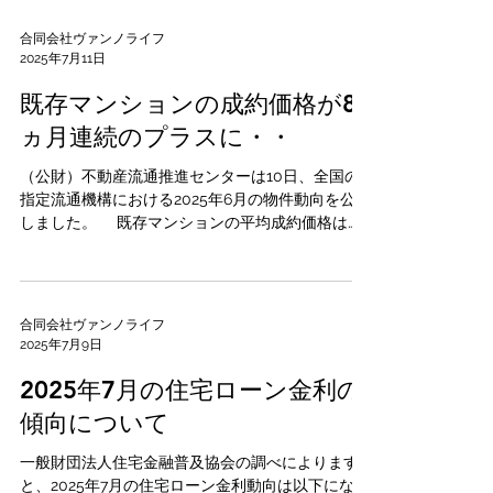
（同29.8％増）、埼玉...
合同会社ヴァンノライフ
2025年7月11日
既存マンションの成約価格が8
ヵ月連続のプラスに・・
（公財）不動産流通推進センターは10日、全国の
指定流通機構における2025年6月の物件動向を公表
しました。 既存マンションの平均成約価格は
4,083万円（前年同月比6.08％上昇）と、8ヵ月連
続でプラスとなりました。 1平方メートル当たりの
平均単価は62万8,100円（同...
合同会社ヴァンノライフ
2025年7月9日
2025年7月の住宅ローン金利の
傾向について
一般財団法人住宅金融普及協会の調べによります
と、2025年7月の住宅ローン金利動向は以下になり